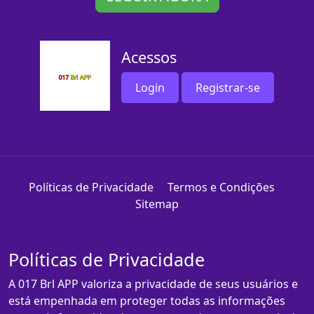
Acessos
Login
Registrar-se
Políticas de Privacidade
Termos e Condições
Sitemap
Políticas de Privacidade
A 017 Brl APP valoriza a privacidade de seus usuários e
está empenhada em proteger todas as informações