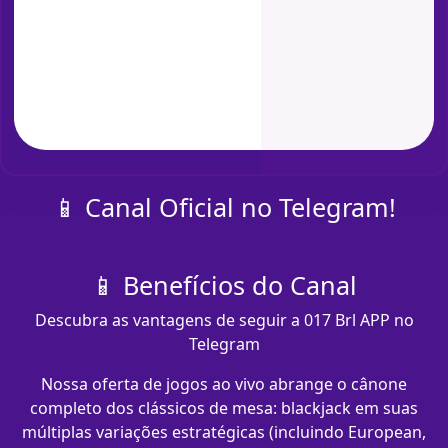
📱 Canal Oficial no Telegram!
📱 Benefícios do Canal
Descubra as vantagens de seguir a 017 Brl APP no
Telegram
Nossa oferta de jogos ao vivo abrange o cânone
completo dos clássicos de mesa: blackjack em suas
múltiplas variações estratégicas (incluindo European,