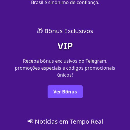
Brasil é sinônimo de confiança.
🎁 Bônus Exclusivos
VIP
Receba bônus exclusivos do Telegram,
promoções especiais e códigos promocionais
únicos!
Ver Bônus
📢 Notícias em Tempo Real