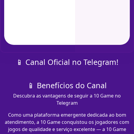
📱 Canal Oficial no Telegram!
📱 Benefícios do Canal
Descubra as vantagens de seguir a 10 Game no
Telegram
Como uma plataforma emergente dedicada ao bom
atendimento, a 10 Game conquistou os jogadores com
jogos de qualidade e serviço excelente — a 10 Game