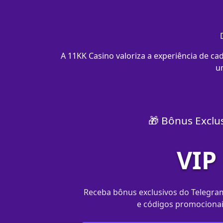
A 11KK Casino valoriza a experiência de ca
u
🎁 Bônus Exclu
VIP
Receba bônus exclusivos do Telegra
e códigos promocionai