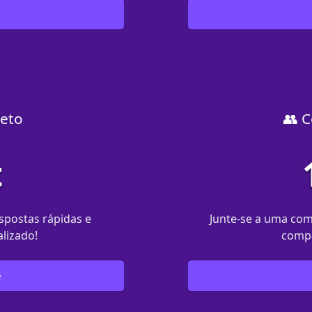
reto
👥 
t
espostas rápidas e
Junte-se a uma com
lizado!
compa
e