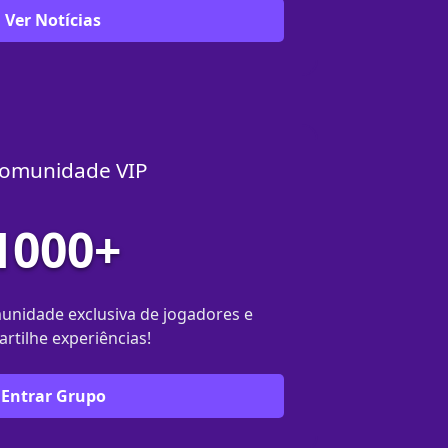
Ver Notícias
Comunidade VIP
1000+
unidade exclusiva de jogadores e
rtilhe experiências!
Entrar Grupo