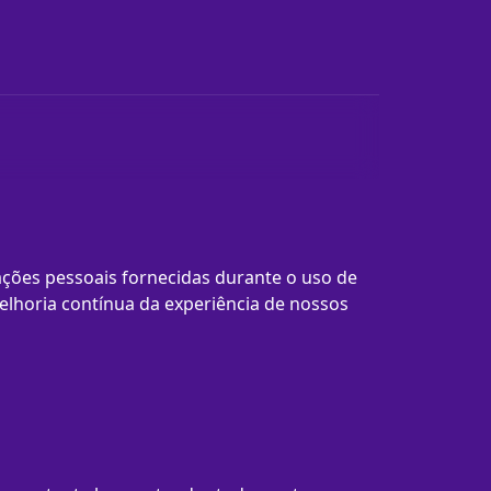
ações pessoais fornecidas durante o uso de
elhoria contínua da experiência de nossos