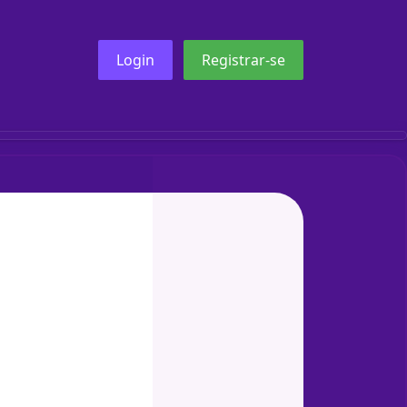
Login
Registrar-se