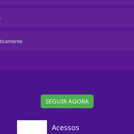
a
aticamente
SEGUIR AGORA
Acessos