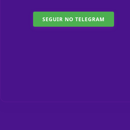
SEGUIR NO TELEGRAM