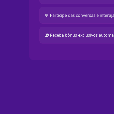
💬 Participe das conversas e interaj
🎁 Receba bônus exclusivos autom