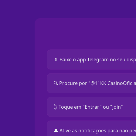
📱 Baixe o app Telegram no seu disp
🔍 Procure por "@11KK CasinoOficia
👆 Toque em "Entrar" ou "Join"
🔔 Ative as notificações para não p