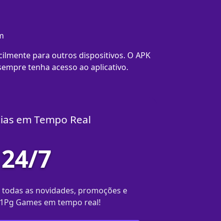
m
cilmente para outros dispositivos. O APK
sempre tenha acesso ao aplicativo.
cias em Tempo Real
24/7
e todas as novidades, promoções e
11Pg Games em tempo real!