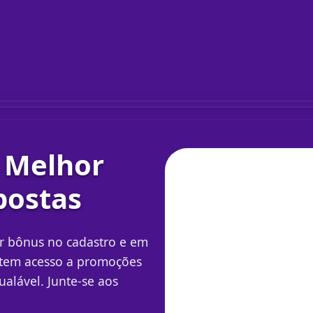
 Melhor
postas
r bônus no cadastro e em
 tem acesso a promoções
ualável. Junte-se aos