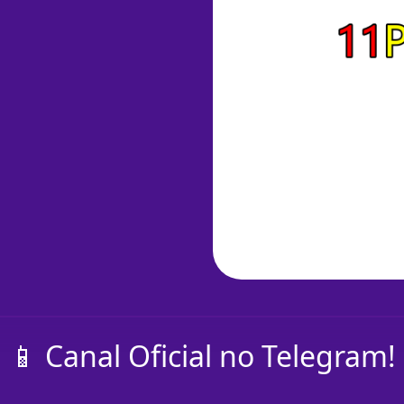
📱 Canal Oficial no Telegram!