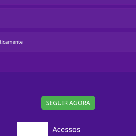
a
aticamente
SEGUIR AGORA
Acessos