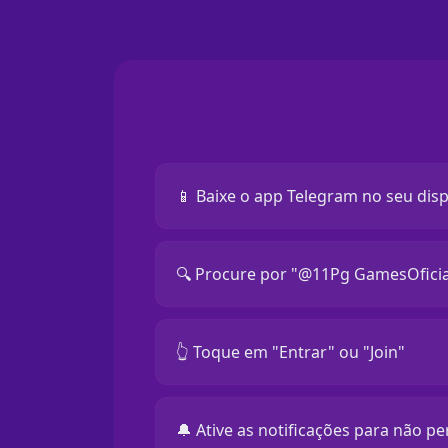
📱 Baixe o app Telegram no seu disp
🔍 Procure por "@11Pg GamesOficia
👆 Toque em "Entrar" ou "Join"
🔔 Ative as notificações para não p