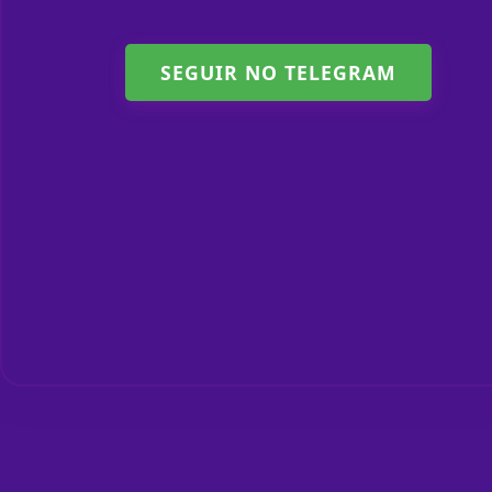
SEGUIR NO TELEGRAM