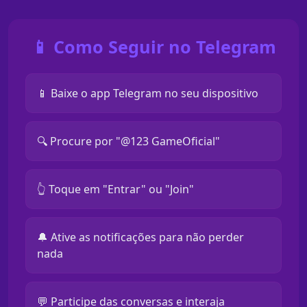
📱 Como Seguir no Telegram
📱 Baixe o app Telegram no seu dispositivo
🔍 Procure por "@123 GameOficial"
👆 Toque em "Entrar" ou "Join"
🔔 Ative as notificações para não perder
nada
💬 Participe das conversas e interaja