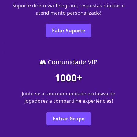
Suporte direto via Telegram, respostas rápidas e
atendimento personalizado!
Falar Suporte
👥 Comunidade VIP
1000+
Junte-se a uma comunidade exclusiva de
jogadores e compartilhe experiências!
Entrar Grupo