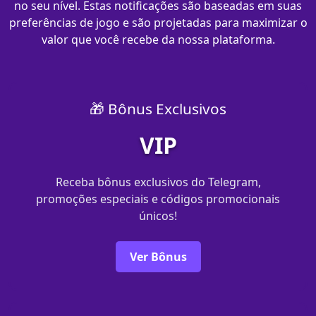
no seu nível. Estas notificações são baseadas em suas
preferências de jogo e são projetadas para maximizar o
valor que você recebe da nossa plataforma.
🎁 Bônus Exclusivos
VIP
Receba bônus exclusivos do Telegram,
promoções especiais e códigos promocionais
únicos!
Ver Bônus