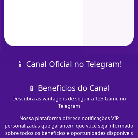
📱 Canal Oficial no Telegram!
📱 Benefícios do Canal
Descubra as vantagens de seguir a 123 Game no
Telegram
Nossa plataforma oferece notificações VIP
personalizadas que garantem que você seja informado
sobre todos os benefícios e oportunidades disponíveis