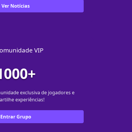
Ver Notícias
Comunidade VIP
1000+
unidade exclusiva de jogadores e
rtilhe experiências!
Entrar Grupo