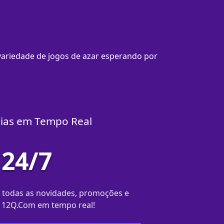
ariedade de jogos de azar esperando por
cias em Tempo Real
24/7
e todas as novidades, promoções e
 12Q.Com em tempo real!