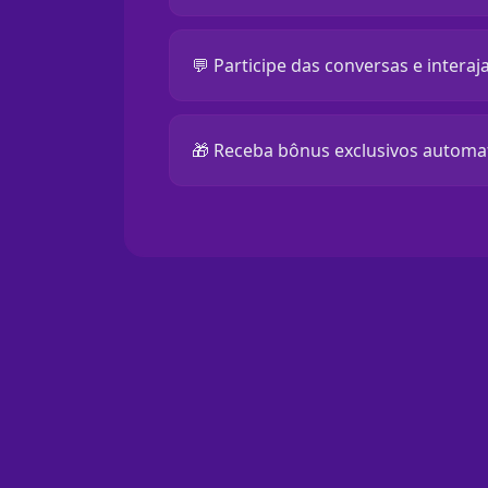
💬 Participe das conversas e interaj
🎁 Receba bônus exclusivos autom