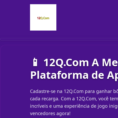
📱 12Q.Com A Me
Plataforma de A
Cadastre-se na 12Q.Com para ganhar b
cada recarga. Com a 12Q.Com, você te
incríveis e uma experiência de jogo inig
vencedores agora!