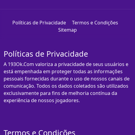
Políticas de Privacidade
Termos e Condições
Sitemap
Políticas de Privacidade
A 193Ok.Com valoriza a privacidade de seus usuários e
está empenhada em proteger todas as informações
pessoais fornecidas durante o uso de nossos canais de
comunicação. Todos os dados coletados são utilizados
exclusivamente para fins de melhoria contínua da
experiência de nossos jogadores.
Termos e Condições