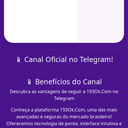
📱 Canal Oficial no Telegram!
📱 Benefícios do Canal
Descubra as vantagens de seguir a 193Ok.Com no
Telegram
Conheça a plataforma 193Ok.Com, uma das mais
avançadas e seguras do mercado brasileiro!
Oferecemos tecnologia de ponta, interface intuitiva e