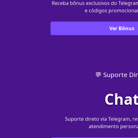
Receba bônus exclusivos do Telegra
e códigos promocionai
Ver Bônus
💬 Suporte Di
Cha
Suporte direto via Telegram, r
atendimento persona