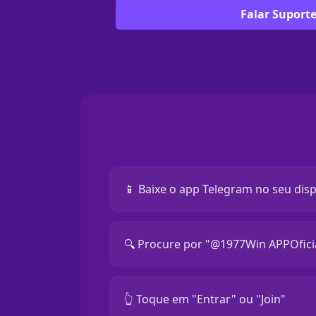
Falar Suport
📱 Baixe o app Telegram no seu disp
🔍 Procure por "@1977Win APPOfici
👆 Toque em "Entrar" ou "Join"