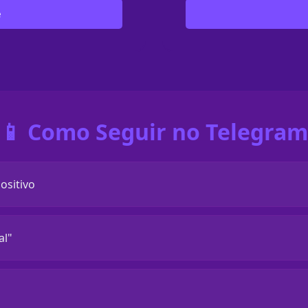
e
📱 Como Seguir no Telegram
ositivo
al"