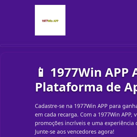
📱 1977Win APP 
Plataforma de A
Cadastre-se na 1977Win APP para ganha
em cada recarga. Com a 1977Win APP, v
promoções incríveis e uma experiência d
Junte-se aos vencedores agora!