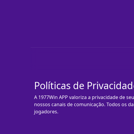
Políticas de Privacida
A 1977Win APP valoriza a privacidade de s
nossos canais de comunicação. Todos os dad
jogadores.