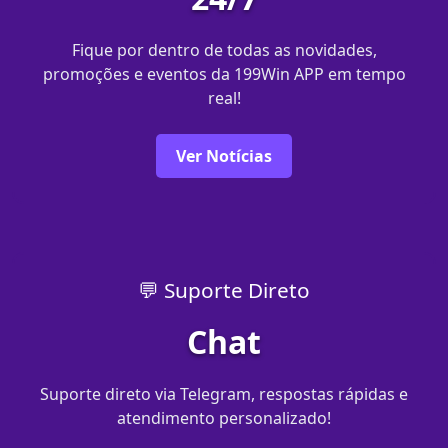
Fique por dentro de todas as novidades,
promoções e eventos da 199Win APP em tempo
real!
Ver Notícias
💬 Suporte Direto
Chat
Suporte direto via Telegram, respostas rápidas e
atendimento personalizado!