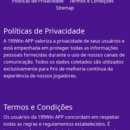
Políticas de Privacidade
Termos e Condições
Sitemap
Políticas de Privacidade
A 199Win APP valoriza a privacidade de seus usuários e
está empenhada em proteger todas as informações
pessoais fornecidas durante o uso de nossos canais de
comunicação. Todos os dados coletados são utilizados
exclusivamente para fins de melhoria contínua da
experiência de nossos jogadores.
Termos e Condições
Os usuários da 199Win APP concordam em respeitar
todas as regras e regulamentos estabelecidos. É