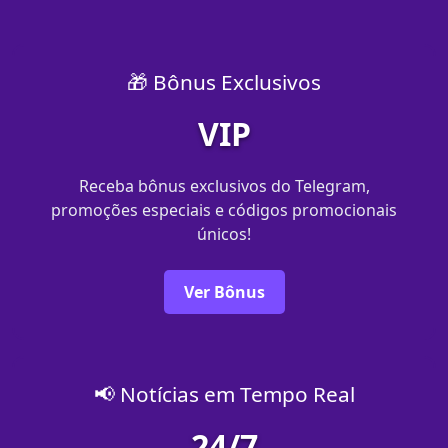
🎁 Bônus Exclusivos
VIP
Receba bônus exclusivos do Telegram,
promoções especiais e códigos promocionais
únicos!
Ver Bônus
📢 Notícias em Tempo Real
24/7