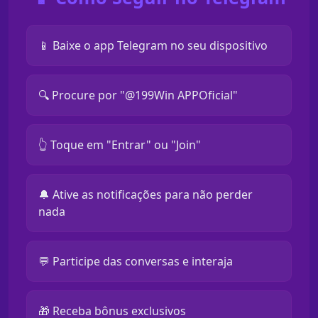
📱 Baixe o app Telegram no seu dispositivo
🔍 Procure por "@199Win APPOficial"
👆 Toque em "Entrar" ou "Join"
🔔 Ative as notificações para não perder
nada
💬 Participe das conversas e interaja
🎁 Receba bônus exclusivos