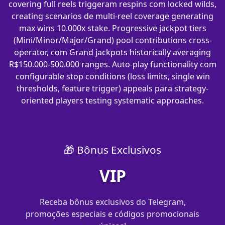
covering full reels triggeram respins com locked wilds,
creating scenarios de multi-reel coverage generating
max wins 10.000x stake. Progressive jackpot tiers
(Mini/Minor/Major/Grand) pool contributions cross-
operator, com Grand jackpots historically averaging
R$150.000-500.000 ranges. Auto-play functionality com
configurable stop conditions (loss limits, single win
thresholds, feature trigger) appeals para strategy-
oriented players testing systematic approaches.
🎁 Bônus Exclusivos
VIP
Receba bônus exclusivos do Telegram,
promoções especiais e códigos promocionais