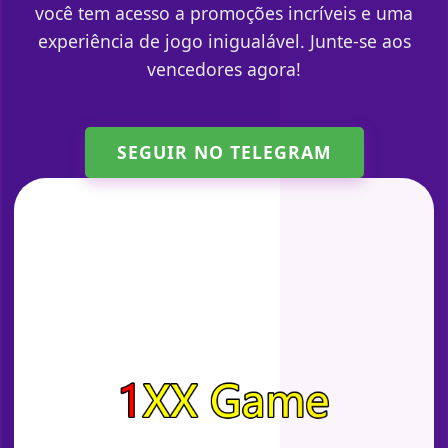
você tem acesso a promoções incríveis e uma
experiência de jogo inigualável. Junte-se aos
vencedores agora!
SEGUIR NO TELEGRAM