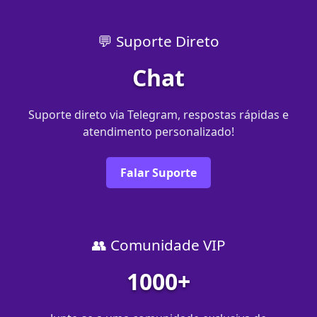
💬 Suporte Direto
Chat
Suporte direto via Telegram, respostas rápidas e
atendimento personalizado!
Falar Suporte
👥 Comunidade VIP
1000+