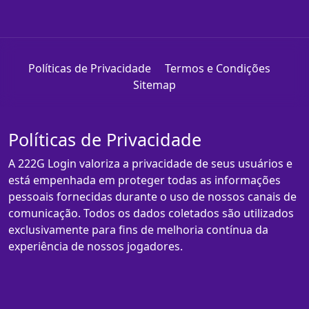
Políticas de Privacidade
Termos e Condições
Sitemap
Políticas de Privacidade
A 222G Login valoriza a privacidade de seus usuários e
está empenhada em proteger todas as informações
pessoais fornecidas durante o uso de nossos canais de
comunicação. Todos os dados coletados são utilizados
exclusivamente para fins de melhoria contínua da
experiência de nossos jogadores.