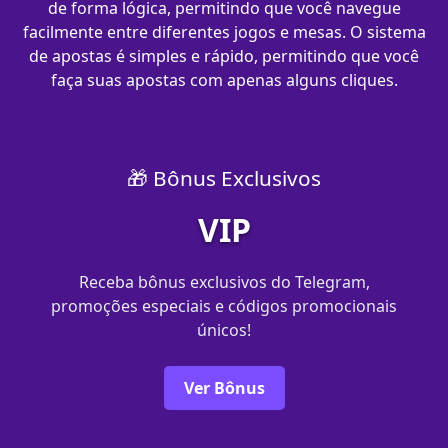
de forma lógica, permitindo que você navegue
facilmente entre diferentes jogos e mesas. O sistema
de apostas é simples e rápido, permitindo que você
faça suas apostas com apenas alguns cliques.
🎁 Bônus Exclusivos
VIP
Receba bônus exclusivos do Telegram,
promoções especiais e códigos promocionais
únicos!
Ver Bônus