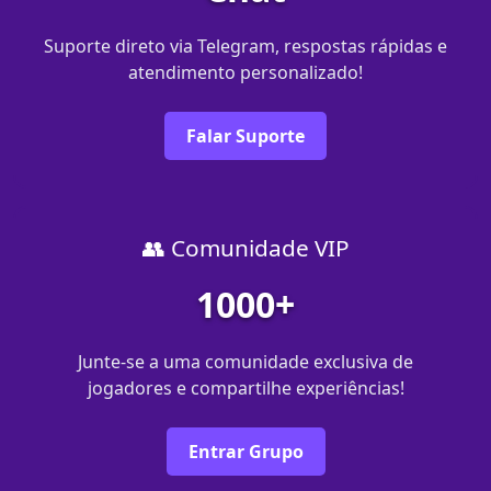
Suporte direto via Telegram, respostas rápidas e
atendimento personalizado!
Falar Suporte
👥 Comunidade VIP
1000+
Junte-se a uma comunidade exclusiva de
jogadores e compartilhe experiências!
Entrar Grupo