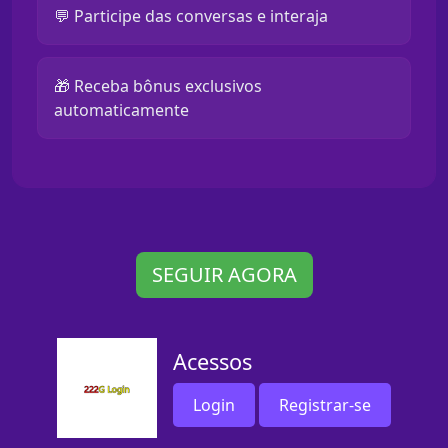
💬 Participe das conversas e interaja
🎁 Receba bônus exclusivos
automaticamente
SEGUIR AGORA
Acessos
Login
Registrar-se