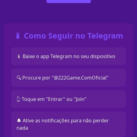
📱 Como Seguir no Telegram
📱 Baixe o app Telegram no seu dispositivo
🔍 Procure por "@222Game.ComOficial"
👆 Toque em "Entrar" ou "Join"
🔔 Ative as notificações para não perder
nada