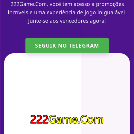
222Game.Com, você tem acesso a promoções
incríveis e uma experiência de jogo inigualável.
Junte-se aos vencedores agora!
SEGUIR NO TELEGRAM