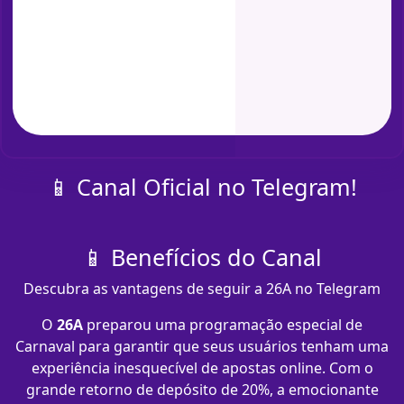
📱 Canal Oficial no Telegram!
📱 Benefícios do Canal
Descubra as vantagens de seguir a 26A no Telegram
O
26A
preparou uma programação especial de
Carnaval para garantir que seus usuários tenham uma
experiência inesquecível de apostas online. Com o
grande retorno de depósito de 20%, a emocionante