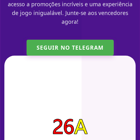
acesso a promoções incríveis e uma experiência
de jogo inigualável. Junte-se aos vencedores
agora!
SEGUIR NO TELEGRAM