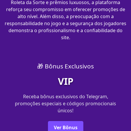
Roleta da Sorte e prêmios luxuosos, a plataforma
reforça seu compromisso em oferecer promoções de
alto nível. Além disso, a preocupação com a
responsabilidade no jogo e a segurança dos jogadores
demonstra o profissionalismo e a confiabilidade do
site.
🎁 Bônus Exclusivos
VIP
Receba bônus exclusivos do Telegram,
promoções especiais e códigos promocionais
únicos!
Ver Bônus