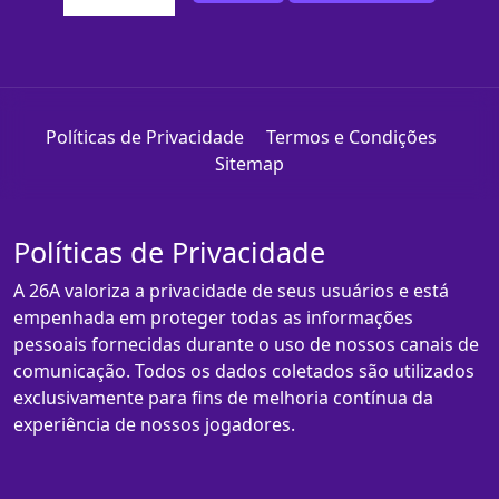
Políticas de Privacidade
Termos e Condições
Sitemap
Políticas de Privacidade
A 26A valoriza a privacidade de seus usuários e está
empenhada em proteger todas as informações
pessoais fornecidas durante o uso de nossos canais de
comunicação. Todos os dados coletados são utilizados
exclusivamente para fins de melhoria contínua da
experiência de nossos jogadores.