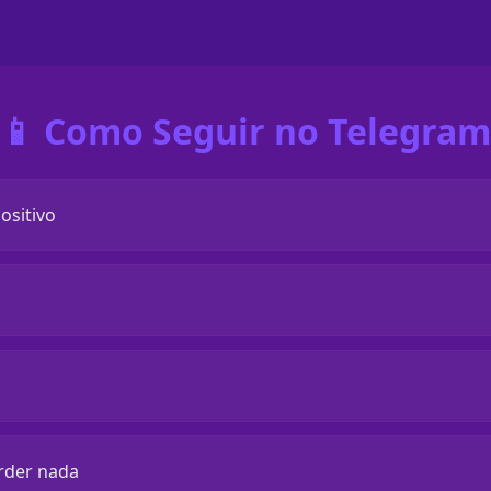
📱 Como Seguir no Telegram
ositivo
erder nada