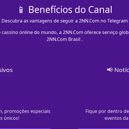
📱 Benefícios do Canal
Descubra as vantagens de seguir a 2NN.Com no Telegram
cassino online do mundo, a 2NN.Com oferece serviço glob
2NN.Com Brasil .
sivos
📢 Notí
m, promoções especiais
Fique por dentro d
s únicos!
eventos da