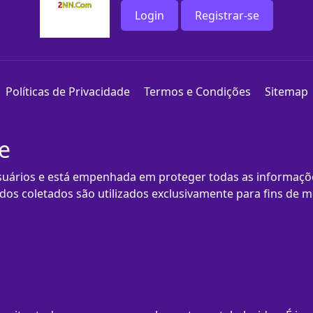
Login
Registrar-se
Políticas de Privacidade
Termos e Condições
Sitemap
de
usuários e está empenhada em proteger todas as informaçõ
os coletados são utilizados exclusivamente para fins de m