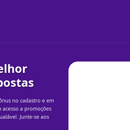
elhor
postas
ônus no cadastro e em
m acesso a promoções
ualável. Junte-se aos