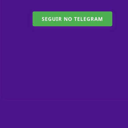
SEGUIR NO TELEGRAM