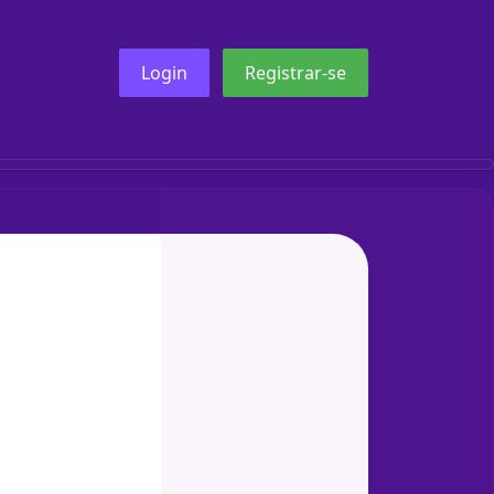
Login
Registrar-se