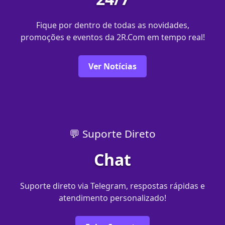
Fique por dentro de todas as novidades,
promoções e eventos da 2R.Com em tempo real!
Ver Notícias
💬 Suporte Direto
Chat
Suporte direto via Telegram, respostas rápidas e
atendimento personalizado!