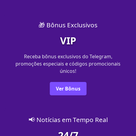
🎁 Bônus Exclusivos
VIP
Receba bônus exclusivos do Telegram,
promoções especiais e códigos promocionais
únicos!
Ver Bônus
📢 Notícias em Tempo Real
24/7