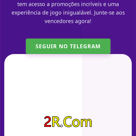
tem acesso a promoções incríveis e uma
experiência de jogo inigualável. Junte-se aos
vencedores agora!
SEGUIR NO TELEGRAM