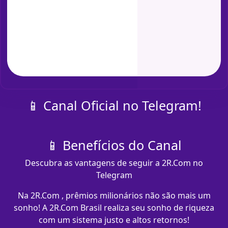
📱 Canal Oficial no Telegram!
📱 Benefícios do Canal
Descubra as vantagens de seguir a 2R.Com no
Telegram
Na 2R.Com , prêmios milionários não são mais um
sonho! A 2R.Com Brasil realiza seu sonho de riqueza
com um sistema justo e altos retornos!