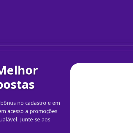
Melhor
postas
 bônus no cadastro e em
tem acesso a promoções
ualável. Junte-se aos