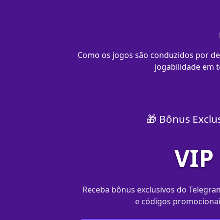
Como os jogos são conduzidos por de
jogabilidade em t
🎁 Bônus Exclu
VIP
Receba bônus exclusivos do Telegra
e códigos promocionai