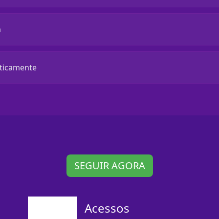
a
aticamente
SEGUIR AGORA
Acessos