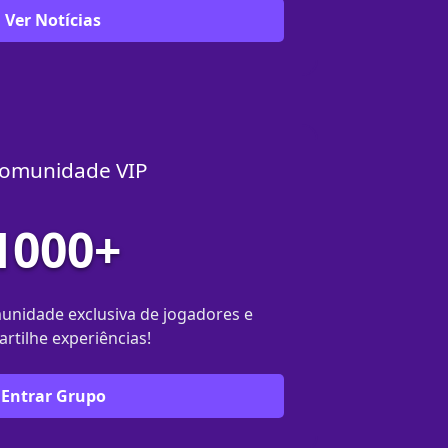
Ver Notícias
Comunidade VIP
1000+
unidade exclusiva de jogadores e
rtilhe experiências!
Entrar Grupo