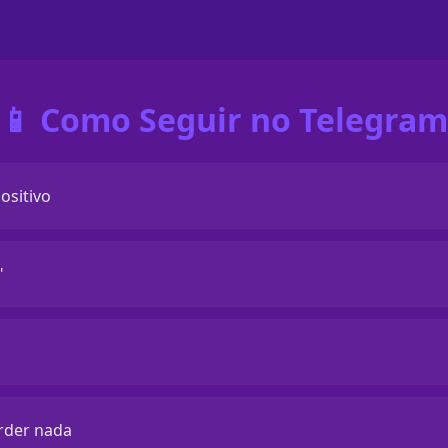
📱 Como Seguir no Telegram
ositivo
"
erder nada