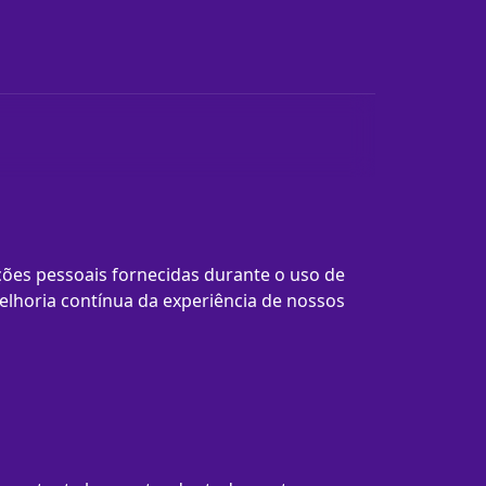
ões pessoais fornecidas durante o uso de
elhoria contínua da experiência de nossos