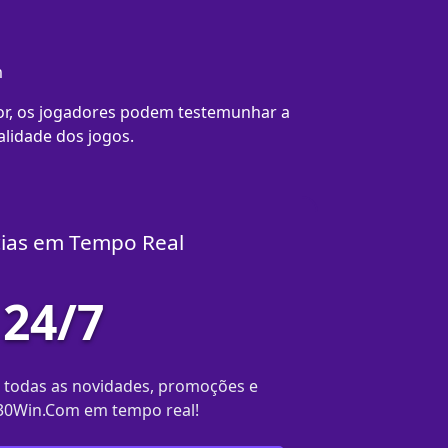
m
or, os jogadores podem testemunhar a
alidade dos jogos.
cias em Tempo Real
24/7
e todas as novidades, promoções e
30Win.Com em tempo real!