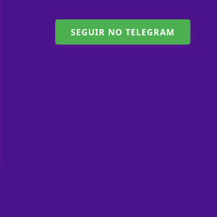
SEGUIR NO TELEGRAM