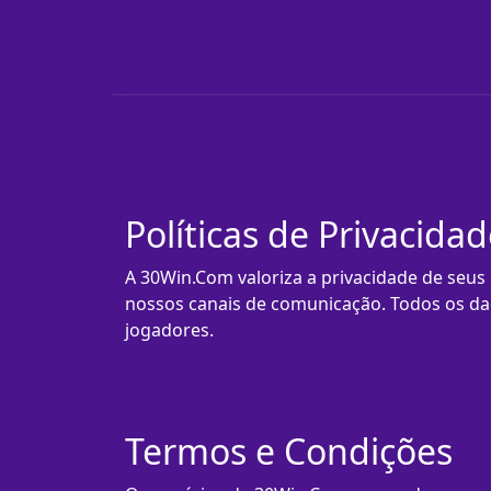
Políticas de Privacida
A 30Win.Com valoriza a privacidade de seu
nossos canais de comunicação. Todos os dad
jogadores.
Termos e Condições