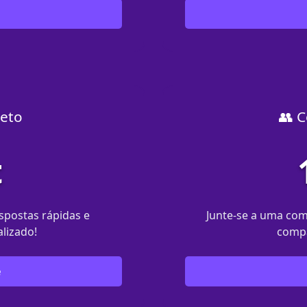
reto
👥 
t
espostas rápidas e
Junte-se a uma com
lizado!
compa
e