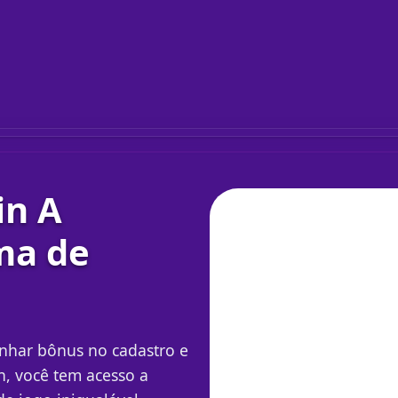
in A
ma de
nhar bônus no cadastro e
, você tem acesso a