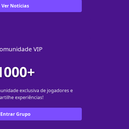
Ver Notícias
Comunidade VIP
1000+
unidade exclusiva de jogadores e
rtilhe experiências!
Entrar Grupo