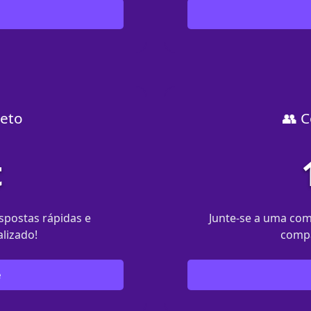
reto
👥 
t
espostas rápidas e
Junte-se a uma com
lizado!
compa
e