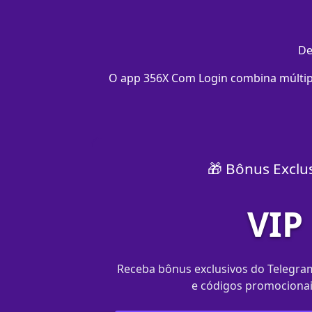
De
O app 356X Com Login combina múltipl
🎁 Bônus Exclu
VIP
Receba bônus exclusivos do Telegra
e códigos promocionai