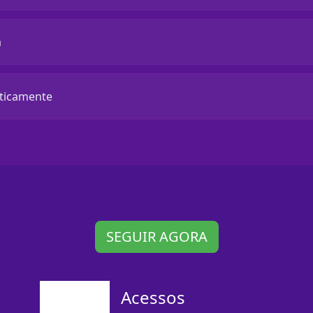
a
aticamente
SEGUIR AGORA
Acessos