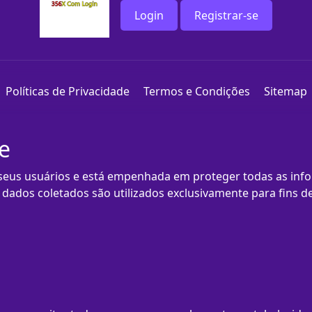
Login
Registrar-se
Políticas de Privacidade
Termos e Condições
Sitemap
de
 seus usuários e está empenhada em proteger todas as inf
dados coletados são utilizados exclusivamente para fins d