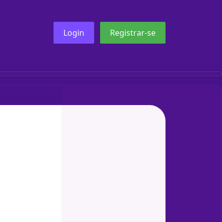
Login
Registrar-se