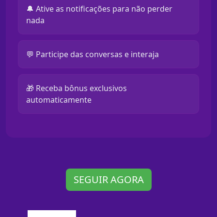
🔔 Ative as notificações para não perder
nada
💬 Participe das conversas e interaja
🎁 Receba bônus exclusivos
automaticamente
SEGUIR AGORA