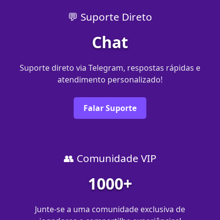
💬 Suporte Direto
Chat
Suporte direto via Telegram, respostas rápidas e
atendimento personalizado!
Falar Suporte
👥 Comunidade VIP
1000+
Junte-se a uma comunidade exclusiva de