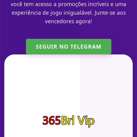
você tem acesso a promoções incríveis e uma
experiência de jogo inigualável. Junte-se aos
vencedores agora!
SEGUIR NO TELEGRAM