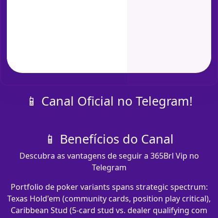
📱 Canal Oficial no Telegram!
📱 Benefícios do Canal
Descubra as vantagens de seguir a 365Brl Vip no
Telegram
Portfolio de poker variants spans strategic spectrum:
Texas Hold'em (community cards, position play critical),
Caribbean Stud (5-card stud vs. dealer qualifying com