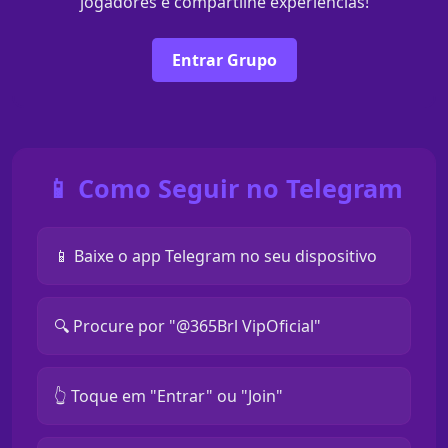
jogadores e compartilhe experiências!
Entrar Grupo
📱 Como Seguir no Telegram
📱 Baixe o app Telegram no seu dispositivo
🔍 Procure por "@365Brl VipOficial"
👆 Toque em "Entrar" ou "Join"