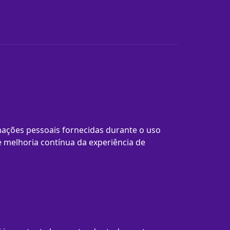
mações pessoais fornecidas durante o uso
e melhoria contínua da experiência de