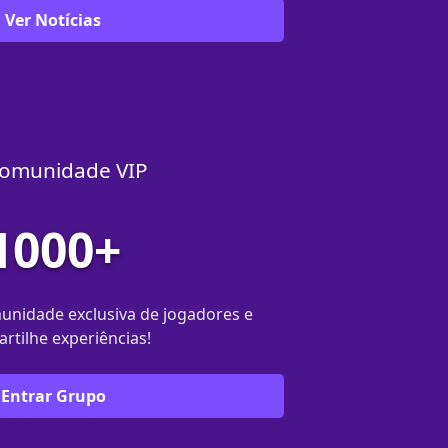
Ver Notícias
Comunidade VIP
1000+
unidade exclusiva de jogadores e
rtilhe experiências!
Entrar Grupo