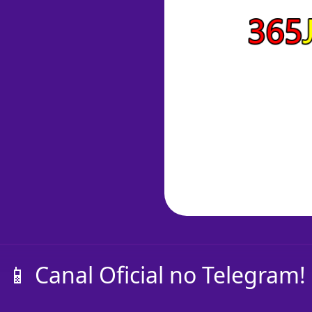
📱 Canal Oficial no Telegram!