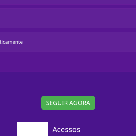
a
aticamente
SEGUIR AGORA
Acessos