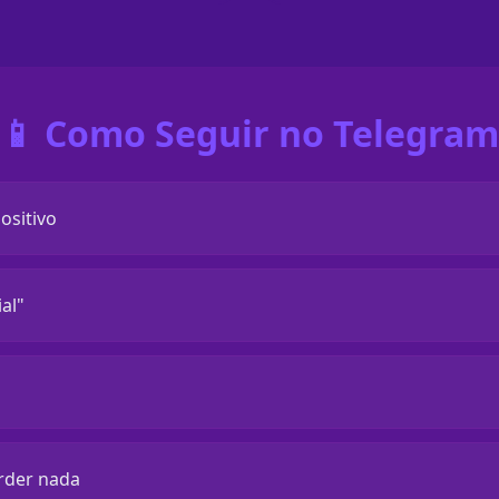
📱 Como Seguir no Telegram
ositivo
al"
erder nada