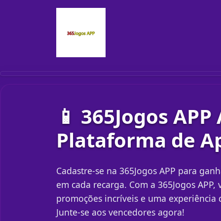
📱 365Jogos APP
Plataforma de A
Cadastre-se na 365Jogos APP para ganh
em cada recarga. Com a 365Jogos APP, 
promoções incríveis e uma experiência d
Junte-se aos vencedores agora!