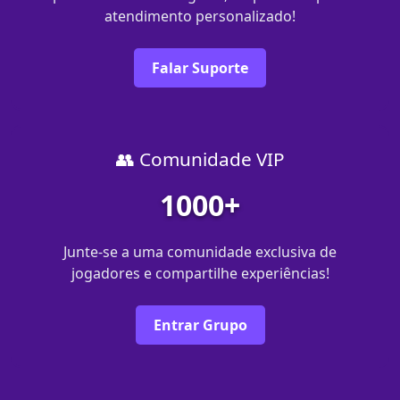
atendimento personalizado!
Falar Suporte
👥 Comunidade VIP
1000+
Junte-se a uma comunidade exclusiva de
jogadores e compartilhe experiências!
Entrar Grupo