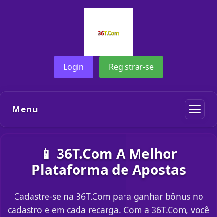
Login
Registrar-se
Menu
📱 36T.Com A Melhor
Plataforma de Apostas
Cadastre-se na 36T.Com para ganhar bônus no
cadastro e em cada recarga. Com a 36T.Com, você