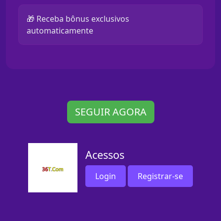
🎁 Receba bônus exclusivos
automaticamente
SEGUIR AGORA
Acessos
Login
Registrar-se