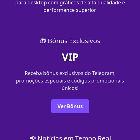
para desktop com gráficos de alta qualidade e
performance superior.
🎁 Bônus Exclusivos
VIP
Receba bônus exclusivos do Telegram,
promoções especiais e códigos promocionais
únicos!
Ver Bônus
📢 Notícias em Tempo Real