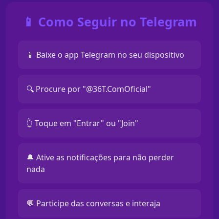
📱 Como Seguir no Telegram
📱 Baixe o app Telegram no seu dispositivo
🔍 Procure por "@36T.ComOficial"
👆 Toque em "Entrar" ou "Join"
🔔 Ative as notificações para não perder
nada
💬 Participe das conversas e interaja