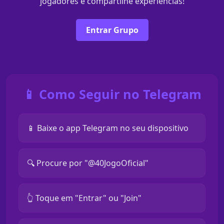
jogadores e compartilhe experiências!
Entrar Grupo
📱 Como Seguir no Telegram
📱 Baixe o app Telegram no seu dispositivo
🔍 Procure por "@40JogoOficial"
👆 Toque em "Entrar" ou "Join"