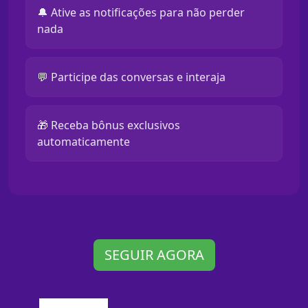
🔔 Ative as notificações para não perder
nada
💬 Participe das conversas e interaja
🎁 Receba bônus exclusivos
automaticamente
SEGUIR AGORA