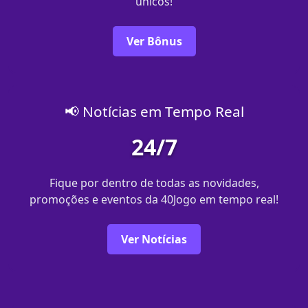
únicos!
Ver Bônus
📢 Notícias em Tempo Real
24/7
Fique por dentro de todas as novidades,
promoções e eventos da 40Jogo em tempo real!
Ver Notícias