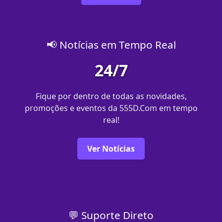
📢 Notícias em Tempo Real
24/7
Fique por dentro de todas as novidades,
promoções e eventos da 555D.Com em tempo
real!
Ver Notícias
💬 Suporte Direto