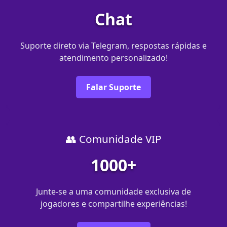
Chat
Suporte direto via Telegram, respostas rápidas e
atendimento personalizado!
Falar Suporte
👥 Comunidade VIP
1000+
Junte-se a uma comunidade exclusiva de
jogadores e compartilhe experiências!