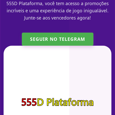
555D Plataforma, você tem acesso a promoções
incríveis e uma experiência de jogo inigualável.
Junte-se aos vencedores agora!
SEGUIR NO TELEGRAM