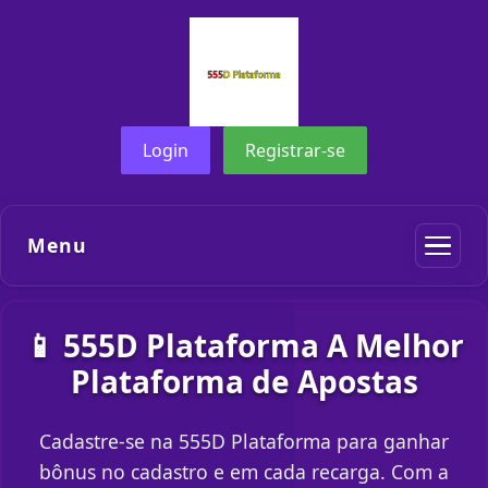
Login
Registrar-se
Menu
📱 555D Plataforma A Melhor
Plataforma de Apostas
Cadastre-se na 555D Plataforma para ganhar
bônus no cadastro e em cada recarga. Com a