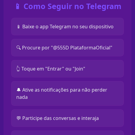
📱 Como Seguir no Telegram
📱 Baixe o app Telegram no seu dispositivo
🔍 Procure por "@555D PlataformaOficial"
👆 Toque em "Entrar" ou "Join"
🔔 Ative as notificações para não perder
nada
💬 Participe das conversas e interaja