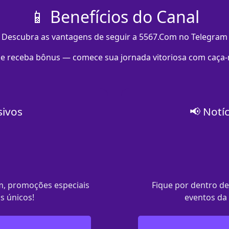
📱 Benefícios do Canal
Descubra as vantagens de seguir a 5567.Com no Telegram
 e receba bônus — comece sua jornada vitoriosa com caça-ní
sivos
📢 Notí
m, promoções especiais
Fique por dentro d
s únicos!
eventos da