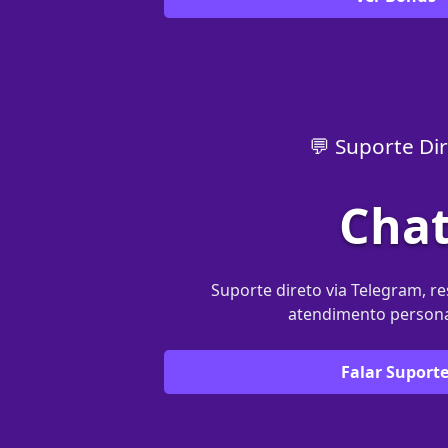
💬 Suporte Di
Cha
Suporte direto via Telegram, r
atendimento persona
Falar Suport