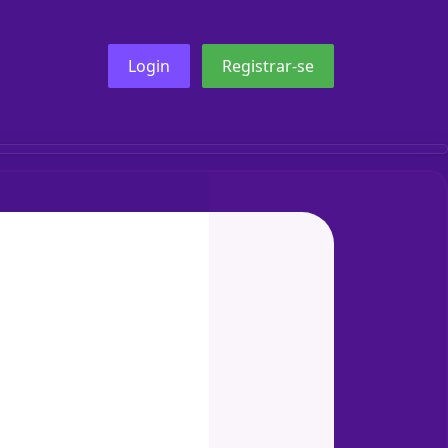
Login
Registrar-se