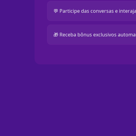
💬 Participe das conversas e interaj
🎁 Receba bônus exclusivos autom