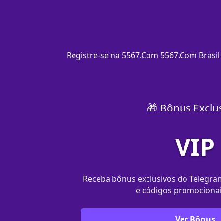
Registre-se na 5567.Com 5567.Com Brasil
🎁 Bônus Exclu
VIP
Receba bônus exclusivos do Telegra
e códigos promocionai
Ver Bônus