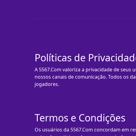
Políticas de Privacida
A 5567.Com valoriza a privacidade de seus 
nossos canais de comunicação. Todos os dad
jogadores.
Termos e Condições
Os usuários da 5567.Com concordam em resp