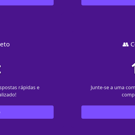
reto
👥 
t
espostas rápidas e
Junte-se a uma com
lizado!
compa
e