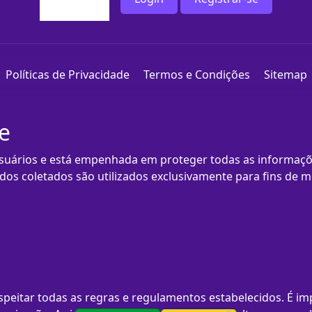
Políticas de Privacidade
Termos e Condições
Sitemap
de
usuários e está empenhada em proteger todas as informaçõ
os coletados são utilizados exclusivamente para fins de m
eitar todas as regras e regulamentos estabelecidos. É imp