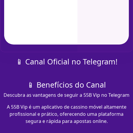
📱 Canal Oficial no Telegram!
📱 Benefícios do Canal
Descubra as vantagens de seguir a 55B Vip no Telegram
A 55B Vip é um aplicativo de cassino móvel altamente
profissional e prático, oferecendo uma plataforma
segura e rápida para apostas online.