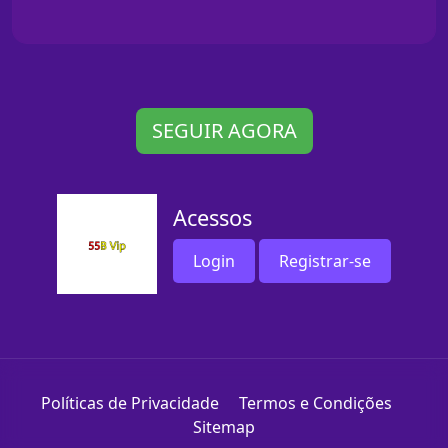
SEGUIR AGORA
Acessos
Login
Registrar-se
Políticas de Privacidade
Termos e Condições
Sitemap