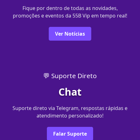
Fique por dentro de todas as novidades,
promoções e eventos da 55B Vip em tempo real!
Ver Notícias
💬 Suporte Direto
Chat
Suporte direto via Telegram, respostas rápidas e
atendimento personalizado!
Falar Suporte