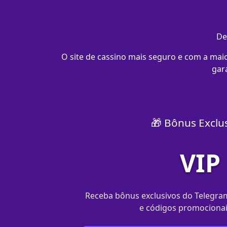
De
O site de cassino mais seguro e com a mai
gar
🎁 Bônus Exclu
VIP
Receba bônus exclusivos do Telegra
e códigos promocionai