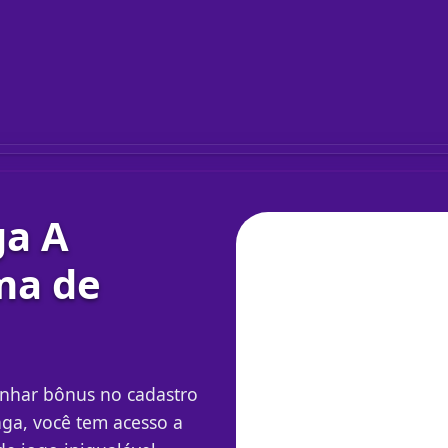
ga A
ma de
nhar bônus no cadastro
ga, você tem acesso a