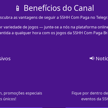
📱 Benefícios do Canal
scubra as vantagens de seguir a 55HH Com Paga no Teleg
or variedade de jogos — junte-se a nós na plataforma onli
antida a qualquer hora com os jogos da 55HH Com Paga Bras
sivos
📢 Notí
m, promoções especiais
Fique por dentro d
s únicos!
eventos da 55