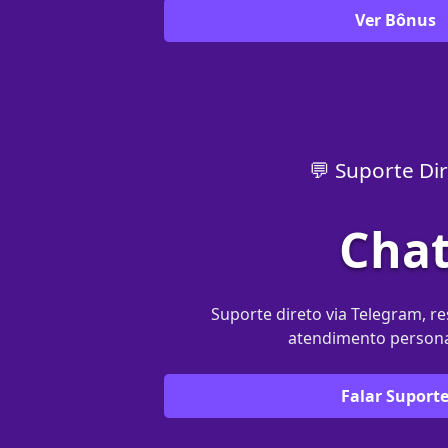
Ver Bônus
💬 Suporte Di
Cha
Suporte direto via Telegram, r
atendimento persona
Falar Suport