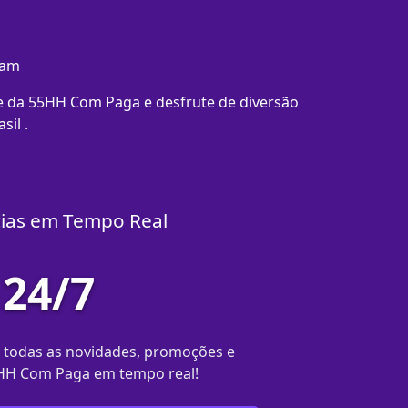
ram
ne da 55HH Com Paga e desfrute de diversão
il .
cias em Tempo Real
24/7
e todas as novidades, promoções e
HH Com Paga em tempo real!