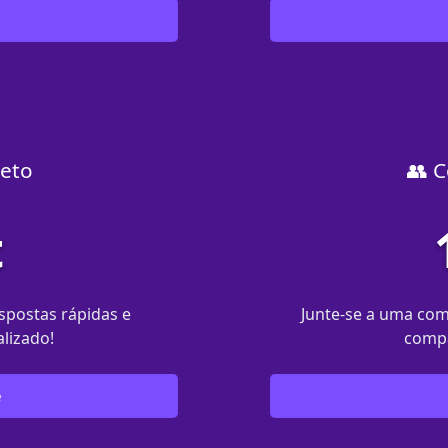
reto
👥 
t
espostas rápidas e
Junte-se a uma com
lizado!
compa
e