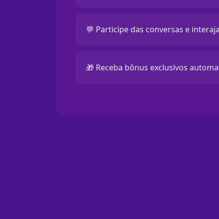
💬 Participe das conversas e interaj
🎁 Receba bônus exclusivos autom