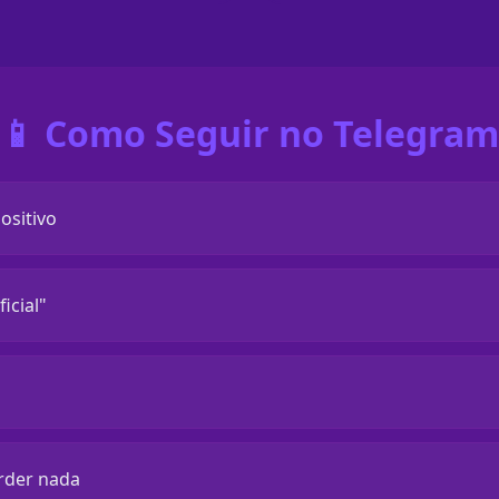
📱 Como Seguir no Telegram
ositivo
icial"
erder nada