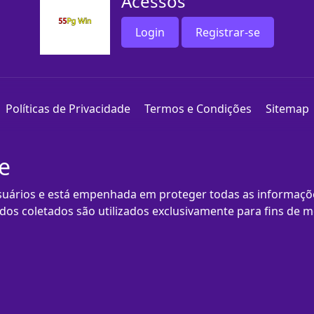
Acessos
Login
Registrar-se
Políticas de Privacidade
Termos e Condições
Sitemap
de
usuários e está empenhada em proteger todas as informaçõ
os coletados são utilizados exclusivamente para fins de m