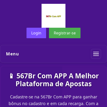
Login
Registrar-se
Menu
📱 567Br Com APP A Melhor
Plataforma de Apostas
Cadastre-se na 567Br Com APP para ganhar
bônus no cadastro e em cada recarga. Com a