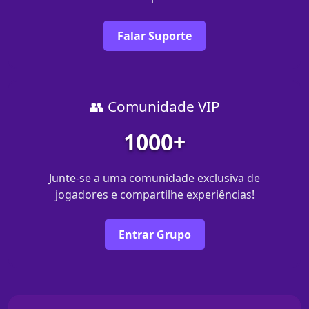
Falar Suporte
👥 Comunidade VIP
1000+
Junte-se a uma comunidade exclusiva de
jogadores e compartilhe experiências!
Entrar Grupo