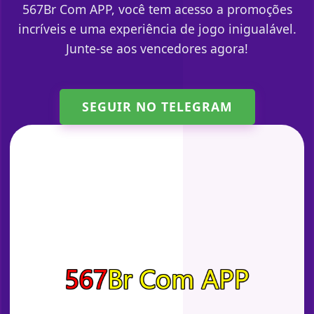
567Br Com APP, você tem acesso a promoções
incríveis e uma experiência de jogo inigualável.
Junte-se aos vencedores agora!
SEGUIR NO TELEGRAM