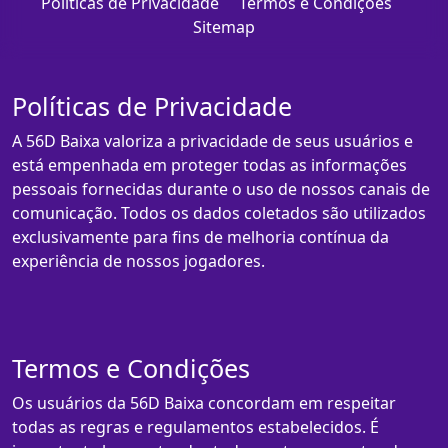
Políticas de Privacidade
Termos e Condições
Sitemap
Políticas de Privacidade
A 56D Baixa valoriza a privacidade de seus usuários e
está empenhada em proteger todas as informações
pessoais fornecidas durante o uso de nossos canais de
comunicação. Todos os dados coletados são utilizados
exclusivamente para fins de melhoria contínua da
experiência de nossos jogadores.
Termos e Condições
Os usuários da 56D Baixa concordam em respeitar
todas as regras e regulamentos estabelecidos. É