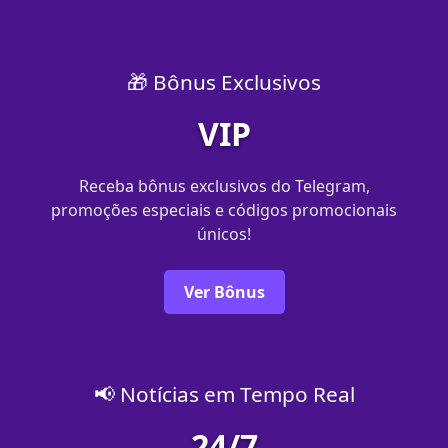
🎁 Bônus Exclusivos
VIP
Receba bônus exclusivos do Telegram,
promoções especiais e códigos promocionais
únicos!
Ver Bônus
📢 Notícias em Tempo Real
24/7