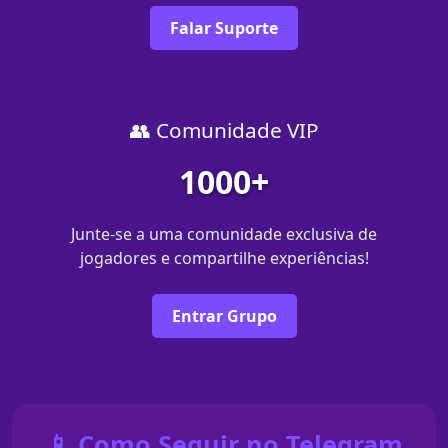
Falar Suporte
👥 Comunidade VIP
1000+
Junte-se a uma comunidade exclusiva de
jogadores e compartilhe experiências!
Entrar Grupo
📱 Como Seguir no Telegram