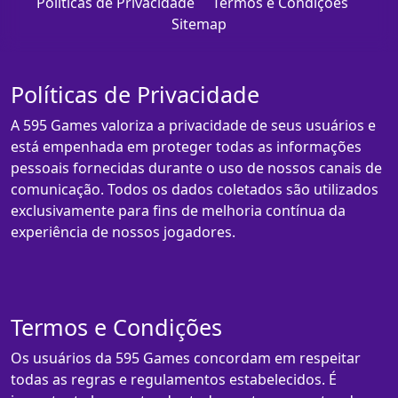
Políticas de Privacidade
Termos e Condições
Sitemap
Políticas de Privacidade
A 595 Games valoriza a privacidade de seus usuários e
está empenhada em proteger todas as informações
pessoais fornecidas durante o uso de nossos canais de
comunicação. Todos os dados coletados são utilizados
exclusivamente para fins de melhoria contínua da
experiência de nossos jogadores.
Termos e Condições
Os usuários da 595 Games concordam em respeitar
todas as regras e regulamentos estabelecidos. É