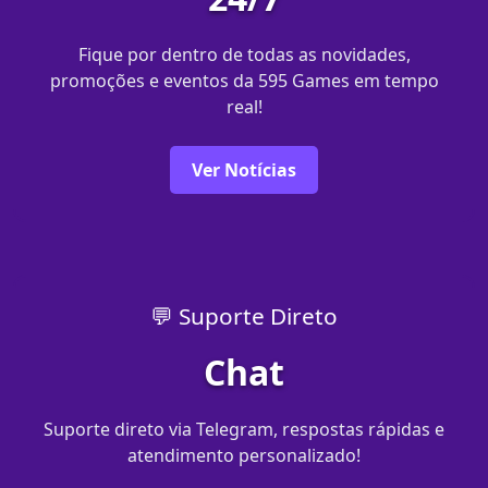
Fique por dentro de todas as novidades,
promoções e eventos da 595 Games em tempo
real!
Ver Notícias
💬 Suporte Direto
Chat
Suporte direto via Telegram, respostas rápidas e
atendimento personalizado!