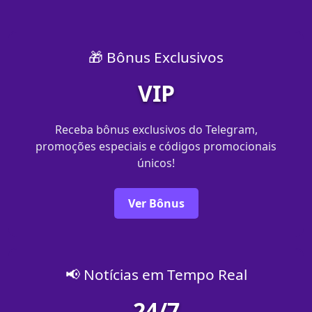
🎁 Bônus Exclusivos
VIP
Receba bônus exclusivos do Telegram,
promoções especiais e códigos promocionais
únicos!
Ver Bônus
📢 Notícias em Tempo Real
24/7