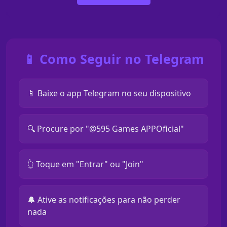
📱 Como Seguir no Telegram
📱 Baixe o app Telegram no seu dispositivo
🔍 Procure por "@595 Games APPOficial"
👆 Toque em "Entrar" ou "Join"
🔔 Ative as notificações para não perder
nada