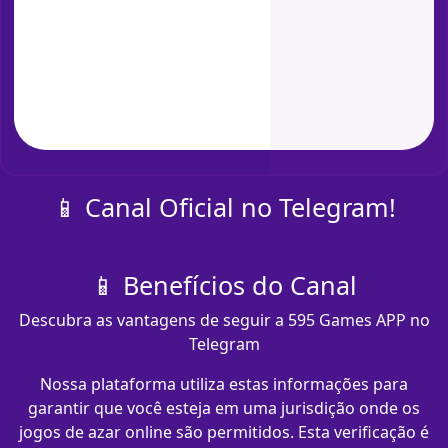
📱 Canal Oficial no Telegram!
📱 Benefícios do Canal
Descubra as vantagens de seguir a 595 Games APP no
Telegram
Nossa plataforma utiliza estas informações para
garantir que você esteja em uma jurisdição onde os
jogos de azar online são permitidos. Esta verificação é