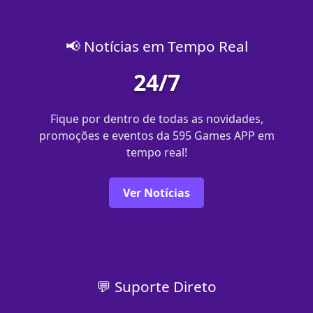
📢 Notícias em Tempo Real
24/7
Fique por dentro de todas as novidades,
promoções e eventos da 595 Games APP em
tempo real!
Ver Notícias
💬 Suporte Direto