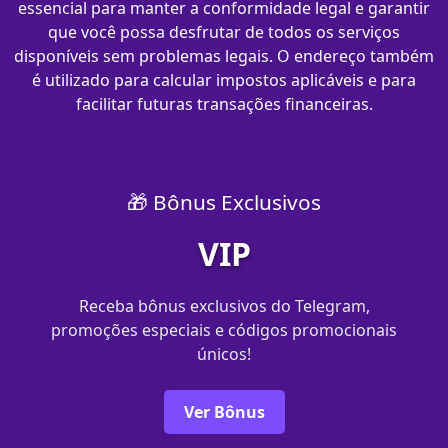
essencial para manter a conformidade legal e garantir
que você possa desfrutar de todos os serviços
disponíveis sem problemas legais. O endereço também
é utilizado para calcular impostos aplicáveis e para
facilitar futuras transações financeiras.
🎁 Bônus Exclusivos
VIP
Receba bônus exclusivos do Telegram,
promoções especiais e códigos promocionais
únicos!
Ver Bônus