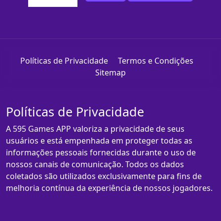
Políticas de Privacidade
Termos e Condições
Sitemap
Políticas de Privacidade
A 595 Games APP valoriza a privacidade de seus
usuários e está empenhada em proteger todas as
informações pessoais fornecidas durante o uso de
nossos canais de comunicação. Todos os dados
coletados são utilizados exclusivamente para fins de
melhoria contínua da experiência de nossos jogadores.