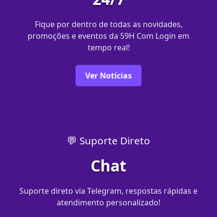
Fique por dentro de todas as novidades,
promoções e eventos da 59H Com Login em
tempo real!
Ver Notícias
💬 Suporte Direto
Chat
Suporte direto via Telegram, respostas rápidas e
atendimento personalizado!