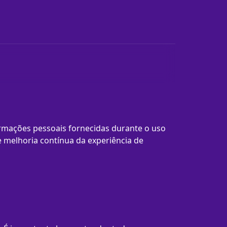
ormações pessoais fornecidas durante o uso
e melhoria contínua da experiência de