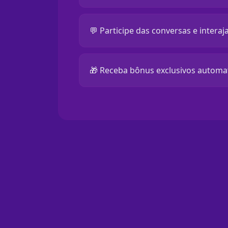
💬 Participe das conversas e interaj
🎁 Receba bônus exclusivos autom