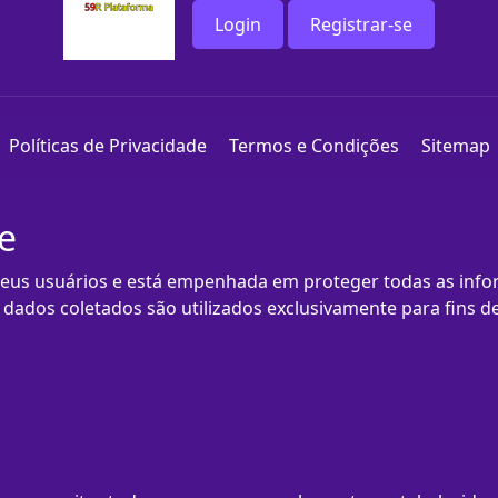
Login
Registrar-se
Políticas de Privacidade
Termos e Condições
Sitemap
de
 seus usuários e está empenhada em proteger todas as inf
dados coletados são utilizados exclusivamente para fins d