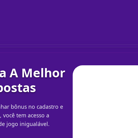
ma A Melhor
postas
nhar bônus no cadastro e
, você tem acesso a
e jogo inigualável.