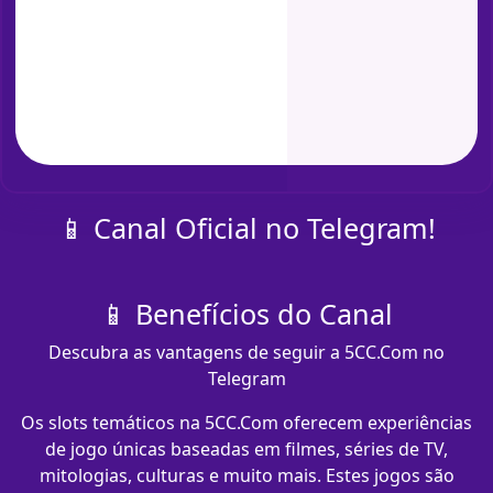
📱 Canal Oficial no Telegram!
📱 Benefícios do Canal
Descubra as vantagens de seguir a 5CC.Com no
Telegram
Os slots temáticos na 5CC.Com oferecem experiências
de jogo únicas baseadas em filmes, séries de TV,
mitologias, culturas e muito mais. Estes jogos são