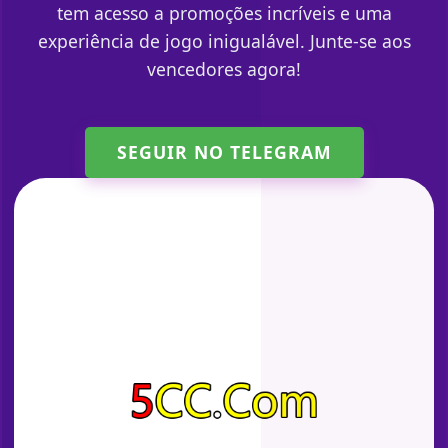
tem acesso a promoções incríveis e uma
experiência de jogo inigualável. Junte-se aos
vencedores agora!
SEGUIR NO TELEGRAM