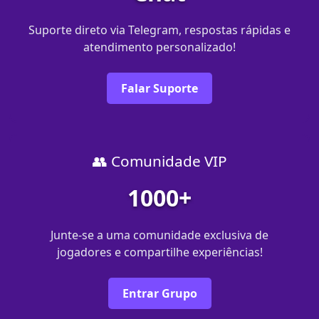
Suporte direto via Telegram, respostas rápidas e
atendimento personalizado!
Falar Suporte
👥 Comunidade VIP
1000+
Junte-se a uma comunidade exclusiva de
jogadores e compartilhe experiências!
Entrar Grupo