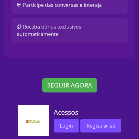
💬 Participe das conversas e interaja
🎁 Receba bônus exclusivos
automaticamente
SEGUIR AGORA
Acessos
Login
Registrar-se