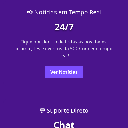
📢 Notícias em Tempo Real
24/7
Fique por dentro de todas as novidades,
promoções e eventos da 5CC.Com em tempo
real!
Ver Notícias
💬 Suporte Direto
Chat