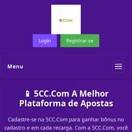
Login
Registrar-se
Menu
📱 5CC.Com A Melhor
Plataforma de Apostas
Cadastre-se na 5CC.Com para ganhar bônus no
cadastro e em cada recarga. Com a 5CC.Com, você