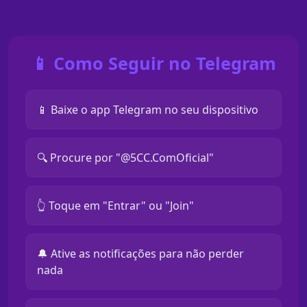
📱 Como Seguir no Telegram
📱 Baixe o app Telegram no seu dispositivo
🔍 Procure por "@5CC.ComOficial"
👆 Toque em "Entrar" ou "Join"
🔔 Ative as notificações para não perder
nada