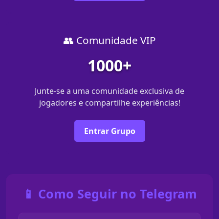
👥 Comunidade VIP
1000+
Junte-se a uma comunidade exclusiva de
jogadores e compartilhe experiências!
Entrar Grupo
📱 Como Seguir no Telegram