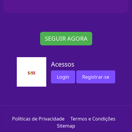
SEGUIR AGORA
Acessos
Login
Registrar-se
Políticas de Privacidade
Termos e Condições
Sitemap