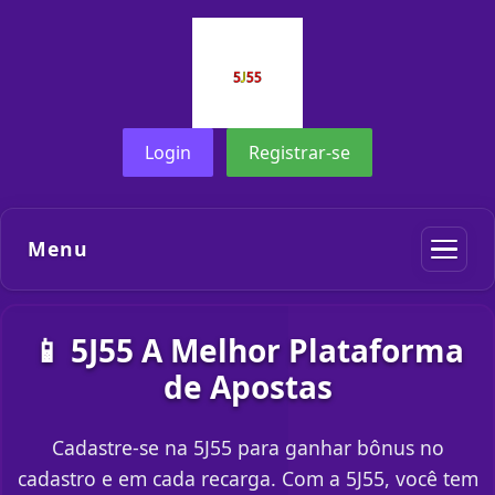
Login
Registrar-se
Menu
📱 5J55 A Melhor Plataforma
de Apostas
Cadastre-se na 5J55 para ganhar bônus no
cadastro e em cada recarga. Com a 5J55, você tem