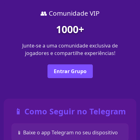
👥 Comunidade VIP
1000+
Junte-se a uma comunidade exclusiva de
jogadores e compartilhe experiências!
Entrar Grupo
📱 Como Seguir no Telegram
📱 Baixe o app Telegram no seu dispositivo