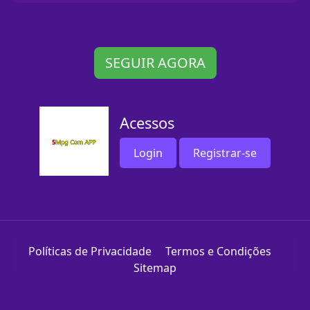
SEGUIR AGORA
Acessos
Login
Registrar-se
Políticas de Privacidade
Termos e Condições
Sitemap