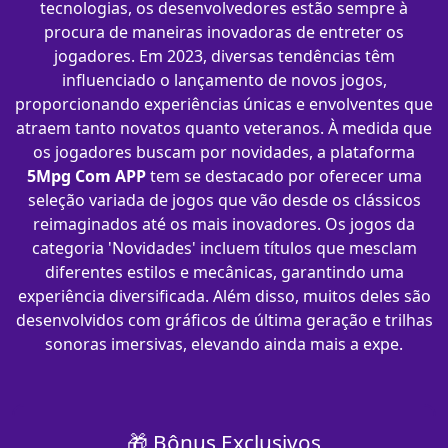
tecnologias, os desenvolvedores estão sempre à
procura de maneiras inovadoras de entreter os
jogadores. Em 2023, diversas tendências têm
influenciado o lançamento de novos jogos,
proporcionando experiências únicas e envolventes que
atraem tanto novatos quanto veteranos. À medida que
os jogadores buscam por novidades, a plataforma
5Mpg Com APP
tem se destacado por oferecer uma
seleção variada de jogos que vão desde os clássicos
reimaginados até os mais inovadores. Os jogos da
categoria 'Novidades' incluem títulos que mesclam
diferentes estilos e mecânicas, garantindo uma
experiência diversificada. Além disso, muitos deles são
desenvolvidos com gráficos de última geração e trilhas
sonoras imersivas, elevando ainda mais a expe.
🎁 Bônus Exclusivos