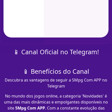
📱 Canal Oficial no Telegram!
📱 Benefícios do Canal
Descubra as vantagens de seguir a 5Mpg Com APP no
Telegram
No mundo dos jogos online, a categoria 'Novidades' é
uma das mais dinâmicas e empolgantes disponíveis no
site
5Mpg Com APP
. Com a constante evolução das