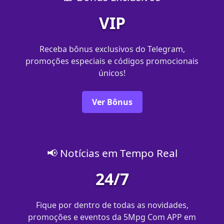
VIP
Receba bônus exclusivos do Telegram,
promoções especiais e códigos promocionais
únicos!
Ver Bônus
📢 Notícias em Tempo Real
24/7
Fique por dentro de todas as novidades,
promoções e eventos da 5Mpg Com APP em