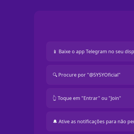
📱 Baixe o app Telegram no seu disp
🔍 Procure por "@5Y5YOficial"
👆 Toque em "Entrar" ou "Join"
🔔 Ative as notificações para não p