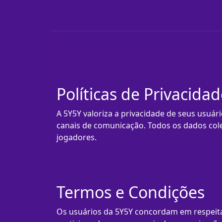
Políticas de Privacida
A 5Y5Y valoriza a privacidade de seus usuá
canais de comunicação. Todos os dados cole
jogadores.
Termos e Condições
Os usuários da 5Y5Y concordam em respeitar