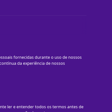
essoais fornecidas durante o uso de nossos
 contínua da experiência de nossos
nte ler e entender todos os termos antes de