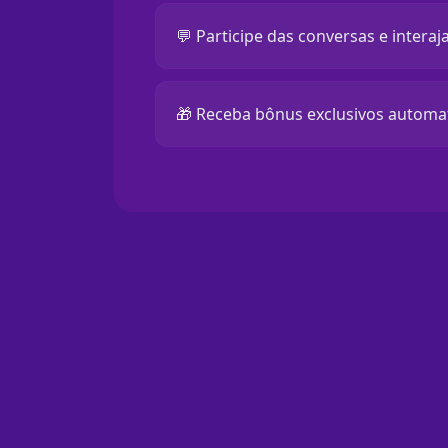
💬 Participe das conversas e interaj
🎁 Receba bônus exclusivos autom