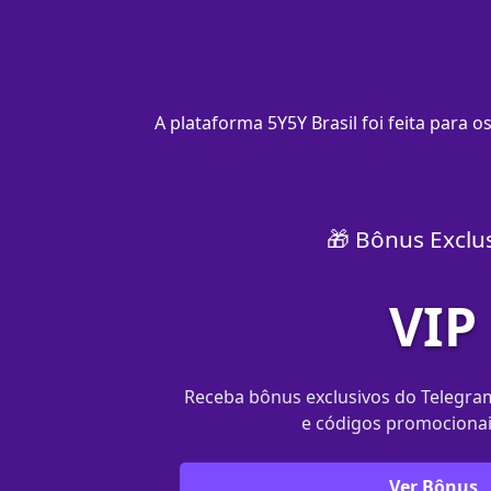
A plataforma 5Y5Y Brasil foi feita para o
🎁 Bônus Exclu
VIP
Receba bônus exclusivos do Telegra
e códigos promocionai
Ver Bônus