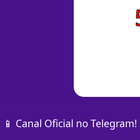
📱 Canal Oficial no Telegram!