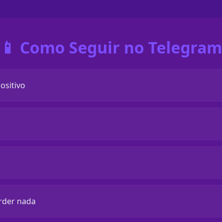
📱 Como Seguir no Telegram
ositivo
erder nada