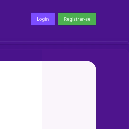
Login
Registrar-se