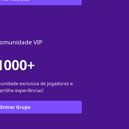
Comunidade VIP
1000+
unidade exclusiva de jogadores e
rtilhe experiências!
Entrar Grupo