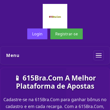
Login
Registrar-se
Menu
📱 615Bra.Com A Melhor
Plataforma de Apostas
Cadastre-se na 615Bra.Com para ganhar bônus no
cadastro e em cada recarga. Com a 615Bra.Com,