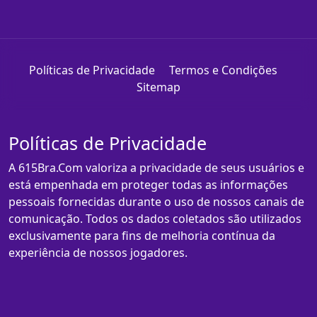
Políticas de Privacidade
Termos e Condições
Sitemap
Políticas de Privacidade
A 615Bra.Com valoriza a privacidade de seus usuários e
está empenhada em proteger todas as informações
pessoais fornecidas durante o uso de nossos canais de
comunicação. Todos os dados coletados são utilizados
exclusivamente para fins de melhoria contínua da
experiência de nossos jogadores.