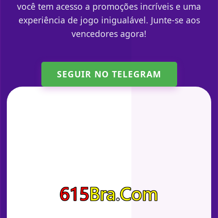
você tem acesso a promoções incríveis e uma
experiência de jogo inigualável. Junte-se aos
vencedores agora!
SEGUIR NO TELEGRAM