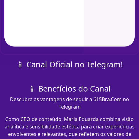
📱 Canal Oficial no Telegram!
📱 Benefícios do Canal
Descubra as vantagens de seguir a 615Bra.Com no
Telegram
Como CEO de conteúdo, Maria Eduarda combina visão
analítica e sensibilidade estética para criar experiências
envolventes e relevantes, que refletem os valores de