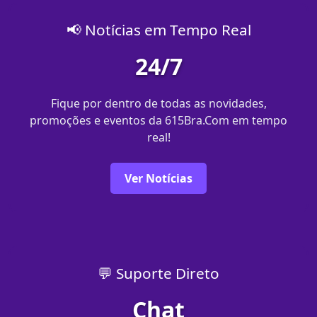
📢 Notícias em Tempo Real
24/7
Fique por dentro de todas as novidades,
promoções e eventos da 615Bra.Com em tempo
real!
Ver Notícias
💬 Suporte Direto
Chat