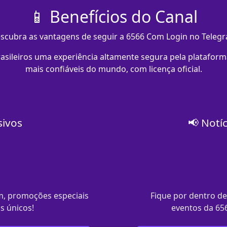
📱 Benefícios do Canal
scubra as vantagens de seguir a 6566 Com Login no Teleg
asileiros uma experiência altamente segura pela platafor
mais confiáveis do mundo, com licença oficial.
sivos
📢 Notí
m, promoções especiais
Fique por dentro d
s únicos!
eventos da 65