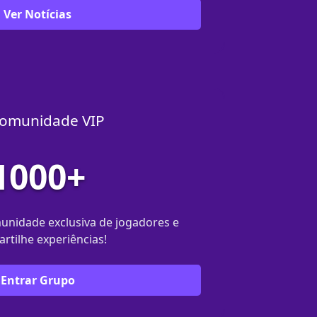
Ver Notícias
Comunidade VIP
1000+
unidade exclusiva de jogadores e
rtilhe experiências!
Entrar Grupo