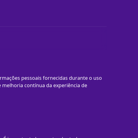
ormações pessoais fornecidas durante o uso
e melhoria contínua da experiência de