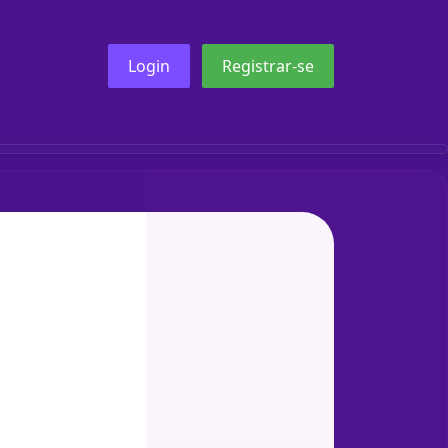
Login
Registrar-se