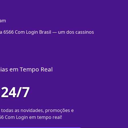
ram
ma 6566 Com Login Brasil — um dos cassinos
cias em Tempo Real
24/7
e todas as novidades, promoções e
66 Com Login em tempo real!