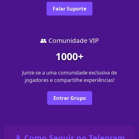
Falar Suporte
👥 Comunidade VIP
1000+
Junte-se a uma comunidade exclusiva de
jogadores e compartilhe experiências!
Entrar Grupo
📱 Como Seguir no Telegram