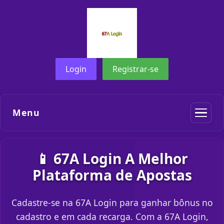
Login
Registrar-se
Menu
📱 67A Login A Melhor
Plataforma de Apostas
Cadastre-se na 67A Login para ganhar bônus no
cadastro e em cada recarga. Com a 67A Login,