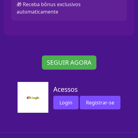
🎁 Receba bônus exclusivos
automaticamente
SEGUIR AGORA
Acessos
Login
Registrar-se