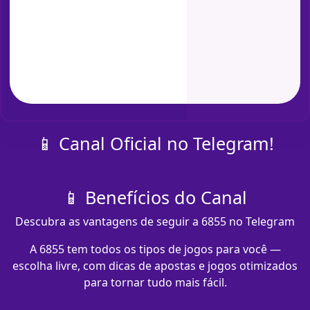
📱 Canal Oficial no Telegram!
📱 Benefícios do Canal
Descubra as vantagens de seguir a 6855 no Telegram
A 6855 tem todos os tipos de jogos para você —
escolha livre, com dicas de apostas e jogos otimizados
para tornar tudo mais fácil.