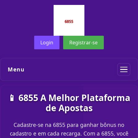
Login
Registrar-se
Menu
📱 6855 A Melhor Plataforma
de Apostas
Cadastre-se na 6855 para ganhar bônus no
cadastro e em cada recarga. Com a 6855, você