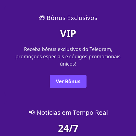
🎁 Bônus Exclusivos
VIP
Receba bônus exclusivos do Telegram,
promoções especiais e códigos promocionais
únicos!
Ver Bônus
📢 Notícias em Tempo Real
24/7