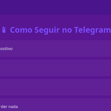
📱 Como Seguir no Telegram
ositivo
erder nada