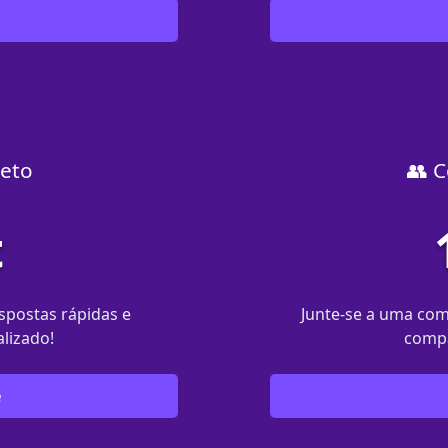
reto
👥 
t
espostas rápidas e
Junte-se a uma com
lizado!
compa
e