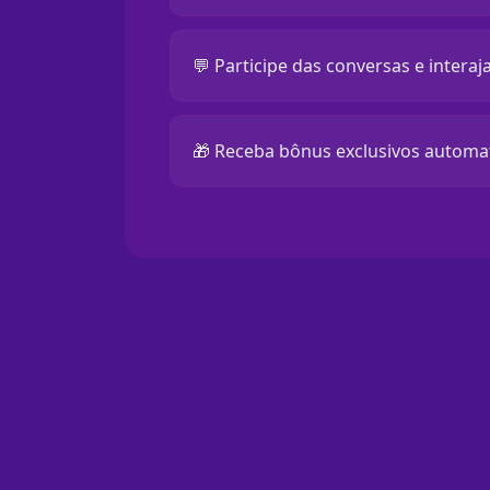
💬 Participe das conversas e interaj
🎁 Receba bônus exclusivos autom