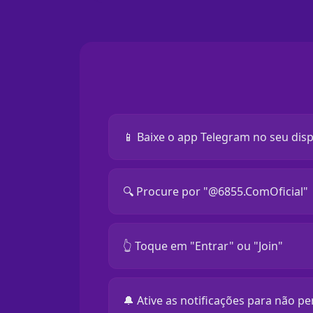
📱 Baixe o app Telegram no seu disp
🔍 Procure por "@6855.ComOficial"
👆 Toque em "Entrar" ou "Join"
🔔 Ative as notificações para não p