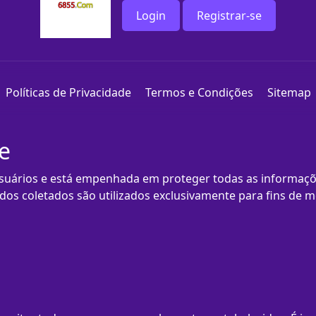
Login
Registrar-se
Políticas de Privacidade
Termos e Condições
Sitemap
de
usuários e está empenhada em proteger todas as informaçõ
os coletados são utilizados exclusivamente para fins de m