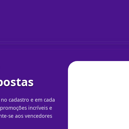
postas
 no cadastro e em cada
 promoções incríveis e
unte-se aos vencedores