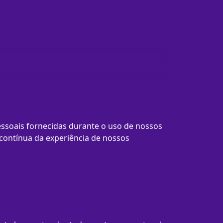
essoais fornecidas durante o uso de nossos
 contínua da experiência de nossos