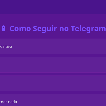
📱 Como Seguir no Telegram
ositivo
erder nada