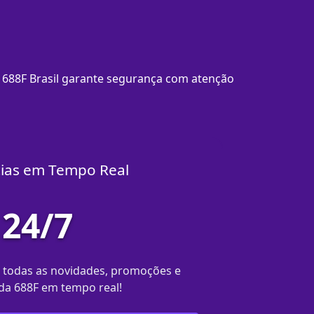
 688F Brasil garante segurança com atenção
cias em Tempo Real
24/7
e todas as novidades, promoções e
da 688F em tempo real!