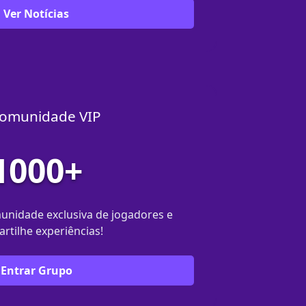
Ver Notícias
Comunidade VIP
1000+
unidade exclusiva de jogadores e
rtilhe experiências!
Entrar Grupo