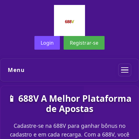
Login
Registrar-se
Menu
📱 688V A Melhor Plataforma
de Apostas
Cadastre-se na 688V para ganhar bônus no
cadastro e em cada recarga. Com a 688V, você