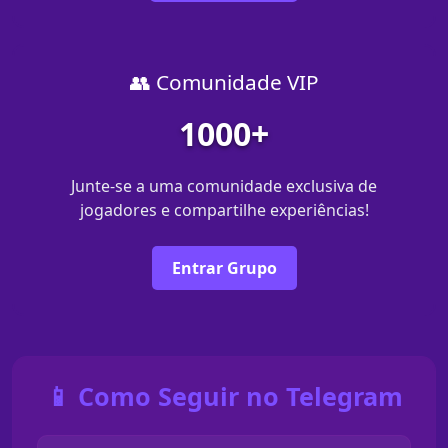
👥 Comunidade VIP
1000+
Junte-se a uma comunidade exclusiva de
jogadores e compartilhe experiências!
Entrar Grupo
📱 Como Seguir no Telegram