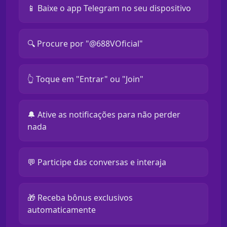
📱 Baixe o app Telegram no seu dispositivo
🔍 Procure por "@688VOficial"
👆 Toque em "Entrar" ou "Join"
🔔 Ative as notificações para não perder
nada
💬 Participe das conversas e interaja
🎁 Receba bônus exclusivos
automaticamente