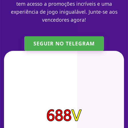
tem acesso a promoções incríveis e uma
experiência de jogo inigualável. Junte-se aos
vencedores agora!
SEGUIR NO TELEGRAM