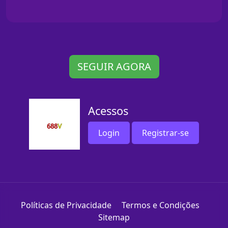
SEGUIR AGORA
Acessos
Login
Registrar-se
Políticas de Privacidade
Termos e Condições
Sitemap