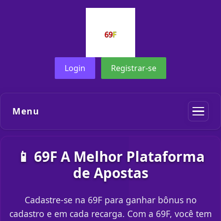
Login
Registrar-se
Menu
📱 69F A Melhor Plataforma
de Apostas
Cadastre-se na 69F para ganhar bônus no
cadastro e em cada recarga. Com a 69F, você tem