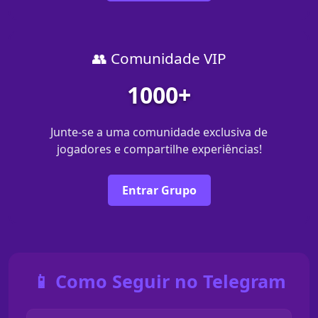
👥 Comunidade VIP
1000+
Junte-se a uma comunidade exclusiva de
jogadores e compartilhe experiências!
Entrar Grupo
📱 Como Seguir no Telegram