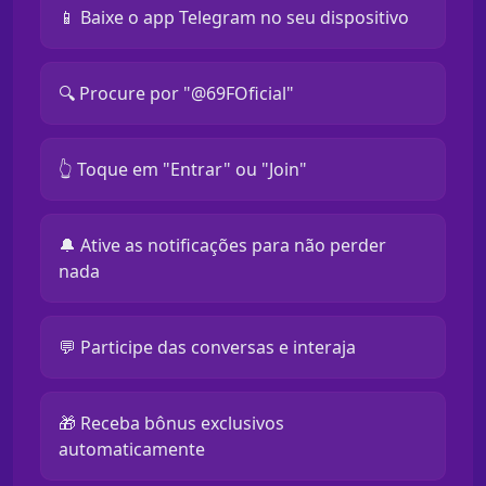
📱 Baixe o app Telegram no seu dispositivo
🔍 Procure por "@69FOficial"
👆 Toque em "Entrar" ou "Join"
🔔 Ative as notificações para não perder
nada
💬 Participe das conversas e interaja
🎁 Receba bônus exclusivos
automaticamente