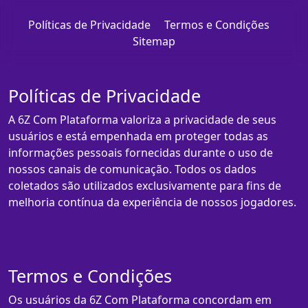
Políticas de Privacidade
Termos e Condições
Sitemap
Políticas de Privacidade
A 6Z Com Plataforma valoriza a privacidade de seus
usuários e está empenhada em proteger todas as
informações pessoais fornecidas durante o uso de
nossos canais de comunicação. Todos os dados
coletados são utilizados exclusivamente para fins de
melhoria contínua da experiência de nossos jogadores.
Termos e Condições
Os usuários da 6Z Com Plataforma concordam em