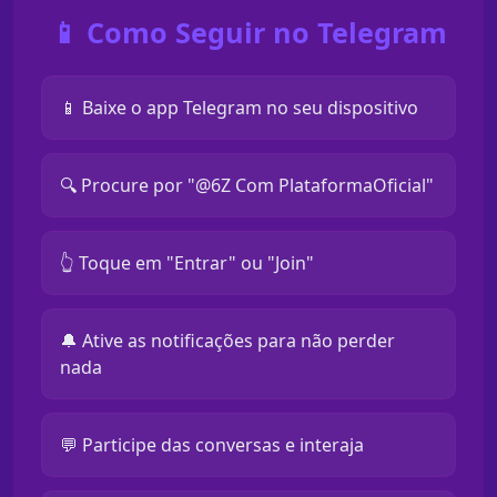
📱 Como Seguir no Telegram
📱 Baixe o app Telegram no seu dispositivo
🔍 Procure por "@6Z Com PlataformaOficial"
👆 Toque em "Entrar" ou "Join"
🔔 Ative as notificações para não perder
nada
💬 Participe das conversas e interaja