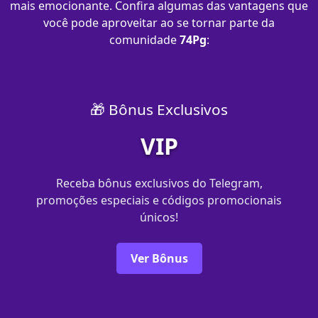
mais emocionante. Confira algumas das vantagens que
você pode aproveitar ao se tornar parte da
comunidade
74Pg
:
🎁 Bônus Exclusivos
VIP
Receba bônus exclusivos do Telegram,
promoções especiais e códigos promocionais
únicos!
Ver Bônus