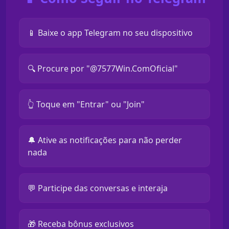
📱 Baixe o app Telegram no seu dispositivo
🔍 Procure por "@7577Win.ComOficial"
👆 Toque em "Entrar" ou "Join"
🔔 Ative as notificações para não perder
nada
💬 Participe das conversas e interaja
🎁 Receba bônus exclusivos