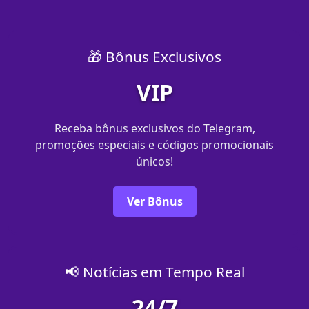
🎁 Bônus Exclusivos
VIP
Receba bônus exclusivos do Telegram,
promoções especiais e códigos promocionais
únicos!
Ver Bônus
📢 Notícias em Tempo Real
24/7