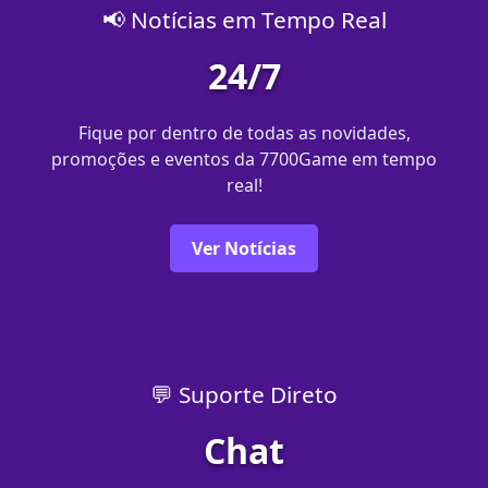
📢 Notícias em Tempo Real
24/7
Fique por dentro de todas as novidades,
promoções e eventos da 7700Game em tempo
real!
Ver Notícias
💬 Suporte Direto
Chat