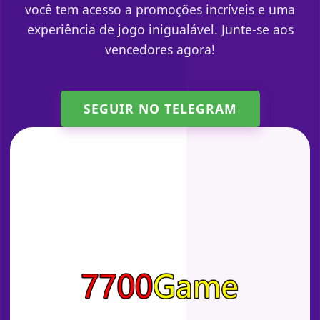
você tem acesso a promoções incríveis e uma
experiência de jogo inigualável. Junte-se aos
vencedores agora!
SEGUIR NO TELEGRAM