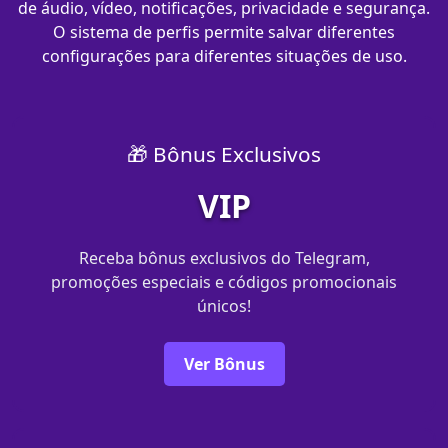
de áudio, vídeo, notificações, privacidade e segurança.
O sistema de perfis permite salvar diferentes
configurações para diferentes situações de uso.
🎁 Bônus Exclusivos
VIP
Receba bônus exclusivos do Telegram,
promoções especiais e códigos promocionais
únicos!
Ver Bônus