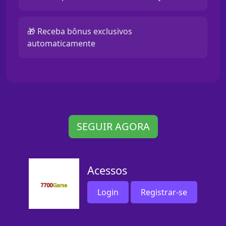
🎁 Receba bônus exclusivos
automaticamente
SEGUIR AGORA
Acessos
Login
Registrar-se