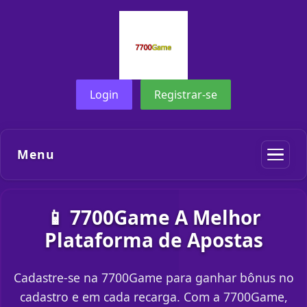
Login
Registrar-se
Menu
📱 7700Game A Melhor
Plataforma de Apostas
Cadastre-se na 7700Game para ganhar bônus no
cadastro e em cada recarga. Com a 7700Game,